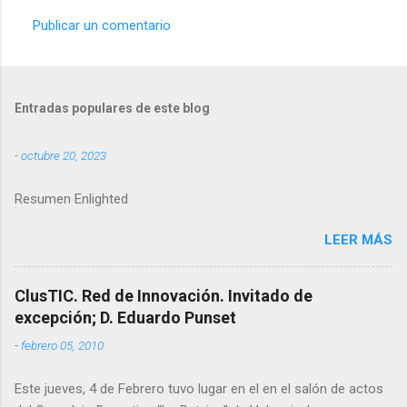
Publicar un comentario
C
o
m
Entradas populares de este blog
e
n
-
octubre 20, 2023
t
a
Resumen Enlighted
r
LEER MÁS
i
o
ClusTIC. Red de Innovación. Invitado de
s
excepción; D. Eduardo Punset
-
febrero 05, 2010
Este jueves, 4 de Febrero tuvo lugar en el en el salón de actos